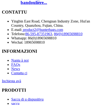
bandoulière...
CONTATTU
Yingbin East Road, Chengnan Industry Zone, Hui'an
Country, Quanzhou, Fujian, China.
E-mail:
product2@hunterbags.com
Telefonu:
86-595-87351963
,
86(0)18965698810
Whatsapp: 86(0)18965698810
Wechat: 18965698810
INFORMAZIONI
Nantu à noi
FAQs
News
Cuntatta ci
Inchiesta avà
PRODOTTI
Saccu di u dispusitivu
saccu