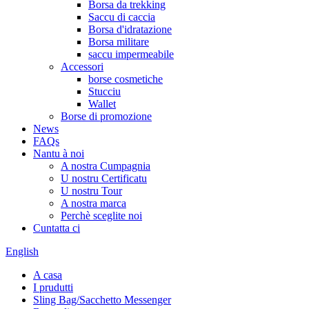
Borsa da trekking
Saccu di caccia
Borsa d'idratazione
Borsa militare
saccu impermeabile
Accessori
borse cosmetiche
Stucciu
Wallet
Borse di promozione
News
FAQs
Nantu à noi
A nostra Cumpagnia
U nostru Certificatu
U nostru Tour
A nostra marca
Perchè sceglite noi
Cuntatta ci
English
A casa
I prudutti
Sling Bag/Sacchetto Messenger