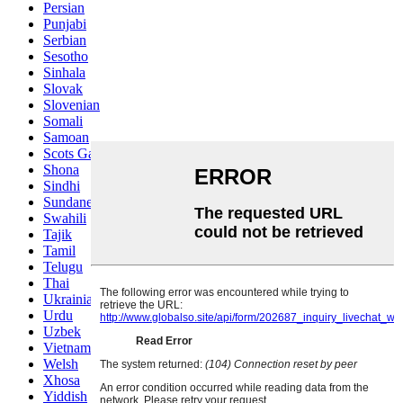
Persian
Punjabi
Serbian
Sesotho
Sinhala
Slovak
Slovenian
Somali
Samoan
Scots Gaelic
Shona
Sindhi
Sundanese
Swahili
Tajik
Tamil
Telugu
Thai
Ukrainian
Urdu
Uzbek
Vietnamese
Welsh
Xhosa
Yiddish