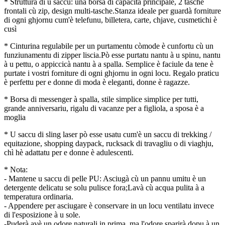
* Struttura di u saccu: una borsa di capacità principale, 2 tasche
frontali cù zip, design multi-tasche.Stanza ideale per guardà forniture
di ogni ghjornu cum'è telefunu, billetera, carte, chjave, cusmetichi è
cusì
* Cinturina regulabile per un purtamentu còmode è cunfortu cù un
funziunamentu di zipper liscia.Pò esse purtatu nantu à u spinu, nantu
à u pettu, o appiccicà nantu à a spalla. Semplice è faciule da tene è
purtate i vostri forniture di ogni ghjornu in ogni locu. Regalo praticu
è perfettu per e donne di moda è eleganti, donne è ragazze.
* Borsa di messenger à spalla, stile simplice simplice per tutti,
grande anniversariu, rigalu di vacanze per a figliola, a sposa è a
moglia
* U saccu di sling laser pò esse usatu cum'è un saccu di trekking /
equitazione, shopping daypack, rucksack di travagliu o di viaghju,
chì hè adattatu per e donne è adulescenti.
* Nota:
- Mantene u saccu di pelle PU: Asciugà cù un pannu umitu è ​​un
detergente delicatu se solu pulisce fora;Lavà cù acqua pulita à a
temperatura ordinaria.
- Appendere per asciugare è conservare in un locu ventilatu invece
di l'esposizione à u sole.
-Puderà avè un odore naturali in prima, ma l'odore sparirà dopu à un