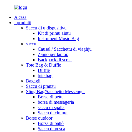
A casa
I prudutti
Saccu di u dispusitivu
Kit di primu aiutu
Instrument Music Bag
saccu
Causal / Sacchettu di viaghju
Zaino per laptop
Backpack di scola
Tote Bag & Duffle
Duffle
tote bag
Bagagli
Saccu di pranzu
Sling Bag/Sacchetto Messenger
Borsa di pettu
borsa di messageria
saccu di spalla
Saccu di cintura
Borse outdoor
Borsa di ballò
Saccu di pesca