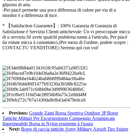
ghjornu di aria.
-Per piacè permette una poca differenza di culore per via di u
monitor è a differenza di luce.
* 【Satisfaction Guarantee】: 100% Garanzia di Garanzia di
Satisfazione è Serviziu Clienti amichevule: Ùn vi preoccupate micca
di u serviziu.Sè avete qualchì prublema nantu à l'articulu, Per piacè
ùn esitate micca à cuntattateci.(Per mezu di l'ordine, pudete scopre :
CONTACTU VENDITORE) Seremu quì cun voi!
Previous:
Grande Zaini Borsa Sportiva Outdoor 3P Borse
Tattiche Militari Per Escursionismo Campeggio Arrampicata
Impermeabile Borsa in Nylon resistente à l'usura
Next:
Borse di caccia tattiche Army Military Airsoft Tiro Sniper