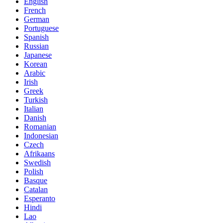
English
French
German
Portuguese
Spanish
Russian
Japanese
Korean
Arabic
Irish
Greek
Turkish
Italian
Danish
Romanian
Indonesian
Czech
Afrikaans
Swedish
Polish
Basque
Catalan
Esperanto
Hindi
Lao