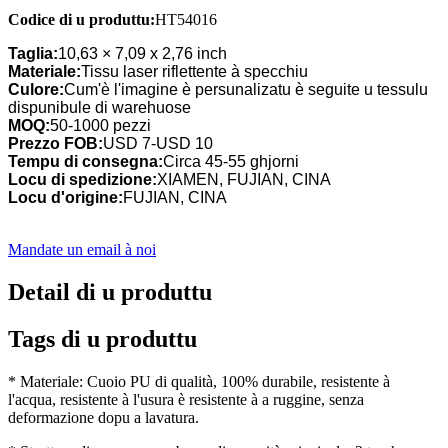
Codice di u produttu:
HT54016
Taglia:
10,63 × 7,09 x 2,76 inch
Materiale:
Tissu laser riflettente à specchiu
Culore:
Cum'è l'imagine è persunalizatu è seguite u tessulu
dispunibule di warehuose
MOQ:
50-1000 pezzi
Prezzo FOB:
USD 7-USD 10
Tempu di consegna:
Circa 45-55 ghjorni
Locu di spedizione:
XIAMEN, FUJIAN, CINA
Locu d'origine:
FUJIAN, CINA
Mandate un email à noi
Detail di u produttu
Tags di u produttu
* Materiale: Cuoio PU di qualità, 100% durabile, resistente à
l'acqua, resistente à l'usura è resistente à a ruggine, senza
deformazione dopu a lavatura.