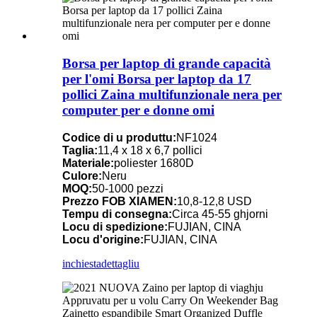
Borsa per laptop di grande capacità
per l'omi Borsa per laptop da 17
pollici Zaina multifunzionale nera per
computer per e donne omi
Codice di u produttu:
NF1024
Taglia:
11,4 x 18 x 6,7 pollici
Materiale:
poliester 1680D
Culore:
Neru
MOQ:
50-1000 pezzi
Prezzo FOB XIAMEN:
10,8-12,8 USD
Tempu di consegna:
Circa 45-55 ghjorni
Locu di spedizione:
FUJIAN, CINA
Locu d'origine:
FUJIAN, CINA
inchiesta
dettagliu