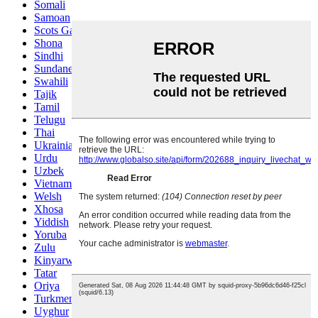
Somali
Samoan
Scots Gaelic
Shona
Sindhi
Sundanese
Swahili
Tajik
Tamil
Telugu
Thai
Ukrainian
Urdu
Uzbek
Vietnamese
Welsh
Xhosa
Yiddish
Yoruba
Zulu
Kinyarwanda
Tatar
Oriya
Turkmen
Uyghur