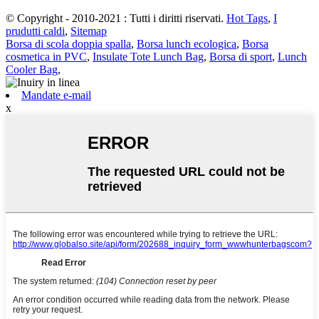
© Copyright - 2010-2021 : Tutti i diritti riservati.
Hot Tags
,
I
prudutti caldi
,
Sitemap
Borsa di scola doppia spalla
,
Borsa lunch ecologica
,
Borsa
cosmetica in PVC
,
Insulate Tote Lunch Bag
,
Borsa di sport
,
Lunch
Cooler Bag
,
Mandate e-mail
x