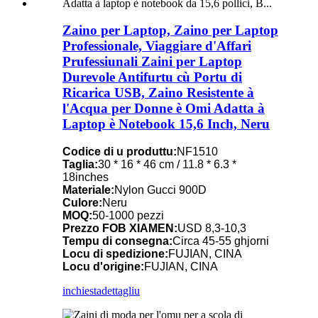
Zaino per Laptop, Zaino per Laptop
Professionale, Viaggiare d'Affari
Prufessiunali Zaini per Laptop
Durevole Antifurtu cù Portu di
Ricarica USB, Zaino Resistente à
l'Acqua per Donne è Omi Adatta à
Laptop è Notebook 15,6 Inch, Neru
Codice di u produttu:
NF1510
Taglia:
30 * 16 * 46 cm / 11.8 * 6.3 *
18inches
Materiale:
Nylon Gucci 900D
Culore:
Neru
MOQ:
50-1000 pezzi
Prezzo FOB XIAMEN:
USD 8,3-10,3
Tempu di consegna:
Circa 45-55 ghjorni
Locu di spedizione:
FUJIAN, CINA
Locu d'origine:
FUJIAN, CINA
inchiesta
dettagliu