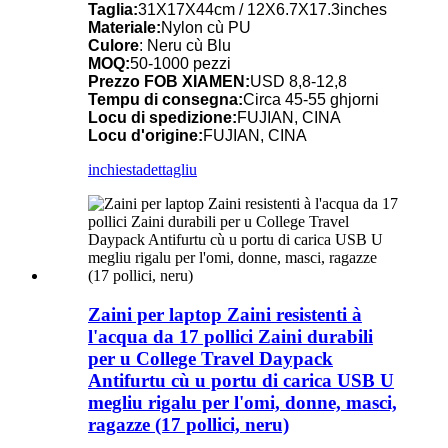
Taglia:
31X17X44cm / 12X6.7X17.3inches
Materiale:
Nylon cù PU
Culore
: Neru cù Blu
MOQ:
50-1000 pezzi
Prezzo FOB XIAMEN:
USD 8,8-12,8
Tempu di consegna:
Circa 45-55 ghjorni
Locu di spedizione:
FUJIAN, CINA
Locu d'origine:
FUJIAN, CINA
inchiesta
dettagliu
Zaini per laptop Zaini resistenti à
l'acqua da 17 pollici Zaini durabili
per u College Travel Daypack
Antifurtu cù u portu di carica USB U
megliu rigalu per l'omi, donne, masci,
ragazze (17 pollici, neru)