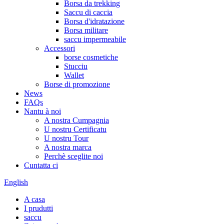
Borsa da trekking
Saccu di caccia
Borsa d'idratazione
Borsa militare
saccu impermeabile
Accessori
borse cosmetiche
Stucciu
Wallet
Borse di promozione
News
FAQs
Nantu à noi
A nostra Cumpagnia
U nostru Certificatu
U nostru Tour
A nostra marca
Perchè sceglite noi
Cuntatta ci
English
A casa
I prudutti
saccu