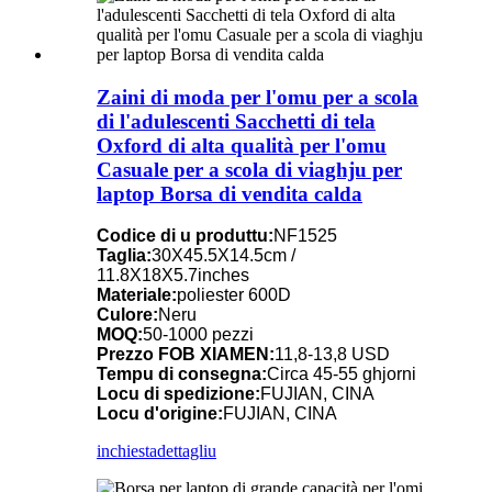
Zaini di moda per l'omu per a scola
di l'adulescenti Sacchetti di tela
Oxford di alta qualità per l'omu
Casuale per a scola di viaghju per
laptop Borsa di vendita calda
Codice di u produttu:
NF1525
Taglia:
30X45.5X14.5cm /
11.8X18X5.7inches
Materiale:
poliester 600D
Culore:
Neru
MOQ:
50-1000 pezzi
Prezzo FOB XIAMEN:
11,8-13,8 USD
Tempu di consegna:
Circa 45-55 ghjorni
Locu di spedizione:
FUJIAN, CINA
Locu d'origine:
FUJIAN, CINA
inchiesta
dettagliu