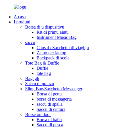
A casa
I prudutti
Borsa di u dispusitivu
Kit di primu aiutu
Instrument Music Bag
saccu
Causal / Sacchettu di viaghju
Zaino per laptop
Backpack di scola
Tote Bag & Duffle
Duffle
tote bag
Bagagli
Saccu di pranzu
Sling Bag/Sacchetto Messenger
Borsa di pettu
borsa di messageria
saccu di spalla
Saccu di cintura
Borse outdoor
Borsa di ballò
Saccu di pesca