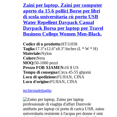
Zaini per laptop, Zaini per computer
aperto da 15,6 pollici Borse per libri
di scola universitaria cù portu USB
Water Repellent Daypack Casual
Daypack Borsa per laptop per Travel
Business College Women Men-Black.
Codice di u produttu:
HT11058
Taglia:
17.3″x12.6″x8.3″/inches (L * W * H)
Materiale:
Nylon
Culore:
Neru
MOQ:
50-1000 pezzi
Prezzo FOB XIAMEN:
16 $ US
Tempu di consegna:
Circa 45-55 ghjorni
Locu di spedizione:
FUJIAN, CINA
Locu d'origine:
FUJIAN, CINA
inchiesta
dettagliu