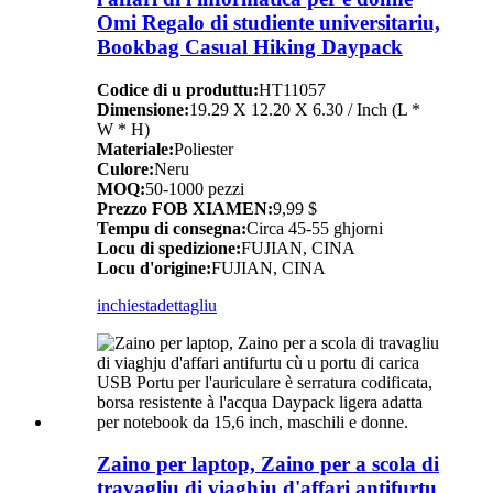
Omi Regalo di studiente universitariu,
Bookbag Casual Hiking Daypack
Codice di u produttu:
HT11057
Dimensione:
19.29 X 12.20 X 6.30 / Inch (L *
W * H)
Materiale:
Poliester
Culore:
Neru
MOQ:
50-1000 pezzi
Prezzo FOB XIAMEN:
9,99 $
Tempu di consegna:
Circa 45-55 ghjorni
Locu di spedizione:
FUJIAN, CINA
Locu d'origine:
FUJIAN, CINA
inchiesta
dettagliu
Zaino per laptop, Zaino per a scola di
travagliu di viaghju d'affari antifurtu