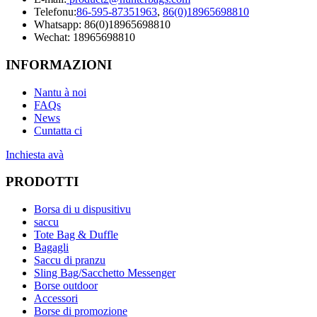
Telefonu:
86-595-87351963
,
86(0)18965698810
Whatsapp: 86(0)18965698810
Wechat: 18965698810
INFORMAZIONI
Nantu à noi
FAQs
News
Cuntatta ci
Inchiesta avà
PRODOTTI
Borsa di u dispusitivu
saccu
Tote Bag & Duffle
Bagagli
Saccu di pranzu
Sling Bag/Sacchetto Messenger
Borse outdoor
Accessori
Borse di promozione