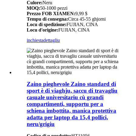
Culore:
Neru
MOQ:
50-1000 pezzi
Prezzo FOB XIAMEN:
9,99 $
Tempu di consegna:
Circa 45-55 ghjorni
Locu di spedizione:
FUJIAN, CINA
Locu d'origine:
FUJIAN, CINA
inchiesta
dettagliu
Zaino pieghevole Zaino standard di
sport è di viaghju, saccu di travagliu
casuale universitariu cù grandi
compartimenti, supportu per a
schiena imbottita, manica protettiva
adatta per laptop da 15,4 pollici,
neru/grigiu
Codice di u produttu:
HT11056