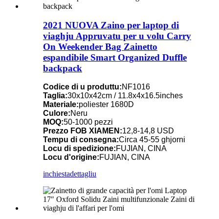
2021 NUOVA Zaino per laptop di
viaghju Appruvatu per u volu Carry
On Weekender Bag Zainetto
espandibile Smart Organized Duffle
backpack
Codice di u produttu:
NF1016
Taglia:
30x10x42cm / 11.8x4x16.5inches
Materiale:
poliester 1680D
Culore:
Neru
MOQ:
50-1000 pezzi
Prezzo FOB XIAMEN:
12,8-14,8 USD
Tempu di consegna:
Circa 45-55 ghjorni
Locu di spedizione:
FUJIAN, CINA
Locu d'origine:
FUJIAN, CINA
inchiesta
dettagliu