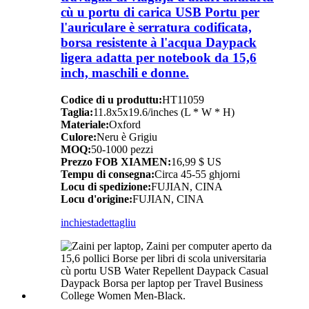
cù u portu di carica USB Portu per
l'auriculare è serratura codificata,
borsa resistente à l'acqua Daypack
ligera adatta per notebook da 15,6
inch, maschili e donne.
Codice di u produttu:
HT11059
Taglia:
11.8x5x19.6/inches (L * W * H)
Materiale:
Oxford
Culore:
Neru è Grigiu
MOQ:
50-1000 pezzi
Prezzo FOB XIAMEN:
16,99 $ US
Tempu di consegna:
Circa 45-55 ghjorni
Locu di spedizione:
FUJIAN, CINA
Locu d'origine:
FUJIAN, CINA
inchiesta
dettagliu