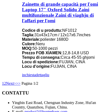
Zainetto di grande capacità per l'omi
Laptop 17″ Oxford Solidu Zaini
multifunzionale Zaini di viaghju di
l'affari per l'omi
Codice di u produttu:
NF1012
Taglia:
31x43x17cm / 12x17x6.7inches
Materiale:
poliester 1680D
Culore:
Neru
MOQ:
50-1000 pezzi
Prezzo FOB XIAMEN:
12,8-14,8 USD
Tempu di consegna:
Circa 45-55 ghjorni
Locu di spedizione:
FUJIAN, CINA
Locu d'origine:
FUJIAN, CINA
inchiesta
dettagliu
1
2
Next>
>>
Pagina 1/2
CONTATTU
Yingbin East Road, Chengnan Industry Zone, Hui'an
Country, Quanzhou, Fujian, China.
E-mail:
product2@hunterbags.com