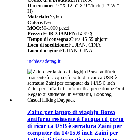
Dimensione:
19 "X 12.5" X 9 "/Inch (L * W *
H)
Materiale:
Nylon
Culore:
Neru
MOQ:
50-1000 pezzi
Prezzo FOB XIAMEN:
14,99 $
Tempu di consegna:
Circa 45-55 ghjorni
Locu di spedizione:
FUJIAN, CINA
Locu d'origine:
FUJIAN, CINA
inchiesta
dettagliu
Zaino per laptop di viaghju Borsa
antifurtu resistente à l'acqua cù portu
di ricarica USB è serratura Zaini per
computer da 14/15,6 inch Zaini per
l'affari di l'informatica per e donne