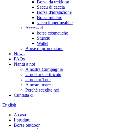
Borsa da trekking
Saccu di caccia
Borsa d'idratazione
Borsa militare
saccu impermeabile
Accessori
borse cosmetiche
Stucciu
Wallet
Borse di promozione
News
FAQs
Nantu à noi
A nostra Cumpagnia
U nostru Certificatu
U nostru Tour
A nostra marca
Perchè sceglite noi
Cuntatta ci
English
A casa
I prudutti
Borse outdoor