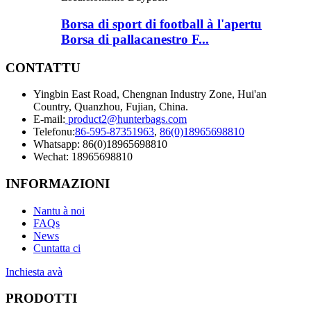
Borsa di sport di football à l'apertu
Borsa di pallacanestro F...
CONTATTU
Yingbin East Road, Chengnan Industry Zone, Hui'an
Country, Quanzhou, Fujian, China.
E-mail:
product2@hunterbags.com
Telefonu:
86-595-87351963
,
86(0)18965698810
Whatsapp: 86(0)18965698810
Wechat: 18965698810
INFORMAZIONI
Nantu à noi
FAQs
News
Cuntatta ci
Inchiesta avà
PRODOTTI