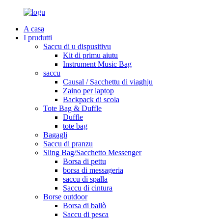
A casa
I prudutti
Saccu di u dispusitivu
Kit di primu aiutu
Instrument Music Bag
saccu
Causal / Sacchettu di viaghju
Zaino per laptop
Backpack di scola
Tote Bag & Duffle
Duffle
tote bag
Bagagli
Saccu di pranzu
Sling Bag/Sacchetto Messenger
Borsa di pettu
borsa di messageria
saccu di spalla
Saccu di cintura
Borse outdoor
Borsa di ballò
Saccu di pesca