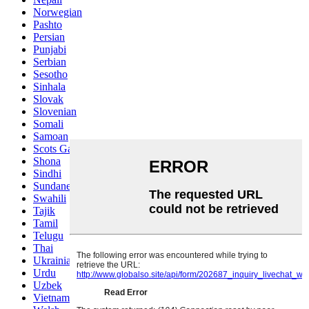
Norwegian
Pashto
Persian
Punjabi
Serbian
Sesotho
Sinhala
Slovak
Slovenian
Somali
Samoan
Scots Gaelic
Shona
Sindhi
Sundanese
Swahili
Tajik
Tamil
Telugu
Thai
Ukrainian
Urdu
Uzbek
Vietnamese