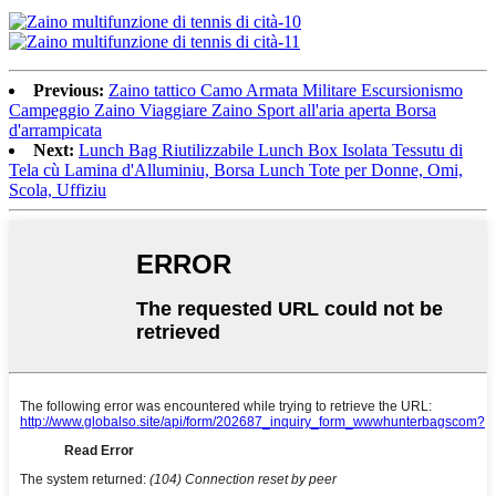
Previous:
Zaino tattico Camo Armata Militare Escursionismo
Campeggio Zaino Viaggiare Zaino Sport all'aria aperta Borsa
d'arrampicata
Next:
Lunch Bag Riutilizzabile Lunch Box Isolata Tessutu di
Tela cù Lamina d'Alluminiu, Borsa Lunch Tote per Donne, Omi,
Scola, Uffiziu