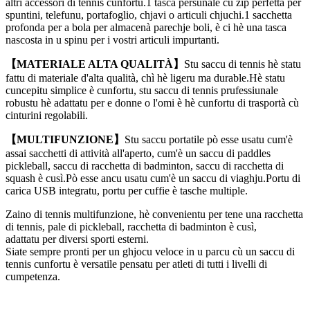
altri accessori di tennis cunfortu.1 tasca persunale cù zip perfetta per
spuntini, telefunu, portafoglio, chjavi o articuli chjuchi.1 sacchetta
profonda per a bola per almacenà parechje boli, è ci hè una tasca
nascosta in u spinu per i vostri articuli impurtanti.
【MATERIALE ALTA QUALITÀ】
Stu saccu di tennis hè statu
fattu di materiale d'alta qualità, chì hè ligeru ma durable.Hè statu
cuncepitu simplice è cunfortu, stu saccu di tennis prufessiunale
robustu hè adattatu per e donne o l'omi è hè cunfortu di trasportà cù
cinturini regolabili.
【MULTIFUNZIONE】
Stu saccu portatile pò esse usatu cum'è
assai sacchetti di attività all'aperto, cum'è un saccu di paddles
pickleball, saccu di racchetta di badminton, saccu di racchetta di
squash è cusì.Pò esse ancu usatu cum'è un saccu di viaghju.Portu di
carica USB integratu, portu per cuffie è tasche multiple.
Zaino di tennis multifunzione, hè convenientu per tene una racchetta
di tennis, pale di pickleball, racchetta di badminton è cusì,
adattatu per diversi sporti esterni.
Siate sempre pronti per un ghjocu veloce in u parcu cù un saccu di
tennis cunfortu è versatile pensatu per atleti di tutti i livelli di
cumpetenza.