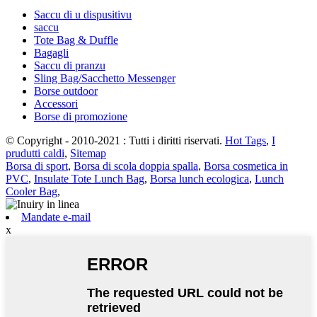
Saccu di u dispusitivu
saccu
Tote Bag & Duffle
Bagagli
Saccu di pranzu
Sling Bag/Sacchetto Messenger
Borse outdoor
Accessori
Borse di promozione
© Copyright - 2010-2021 : Tutti i diritti riservati.
Hot Tags
,
I
prudutti caldi
,
Sitemap
Borsa di sport
,
Borsa di scola doppia spalla
,
Borsa cosmetica in
PVC
,
Insulate Tote Lunch Bag
,
Borsa lunch ecologica
,
Lunch
Cooler Bag
,
Mandate e-mail
x