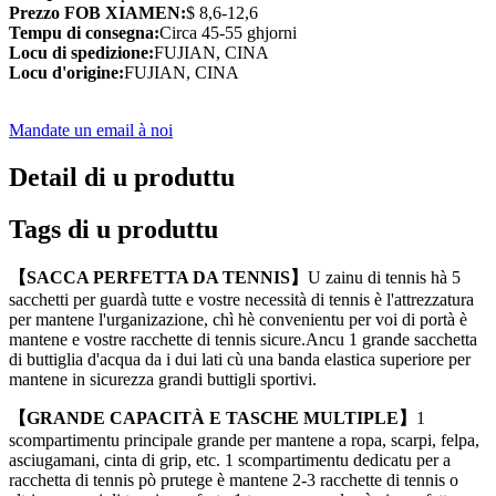
Prezzo FOB XIAMEN:
$ 8,6-12,6
Tempu di consegna:
Circa 45-55 ghjorni
Locu di spedizione:
FUJIAN, CINA
Locu d'origine:
FUJIAN, CINA
Mandate un email à noi
Detail di u produttu
Tags di u produttu
【SACCA PERFETTA DA TENNIS】
U zainu di tennis hà 5
sacchetti per guardà tutte e vostre necessità di tennis è l'attrezzatura
per mantene l'urganizazione, chì hè convenientu per voi di portà è
mantene e vostre racchette di tennis sicure.Ancu 1 grande sacchetta
di buttiglia d'acqua da i dui lati cù una banda elastica superiore per
mantene in sicurezza grandi buttigli sportivi.
【GRANDE CAPACITÀ E TASCHE MULTIPLE】
1
scompartimentu principale grande per mantene a ropa, scarpi, felpa,
asciugamani, cinta di grip, etc. 1 scompartimentu dedicatu per a
racchetta di tennis pò prutege è mantene 2-3 racchette di tennis o