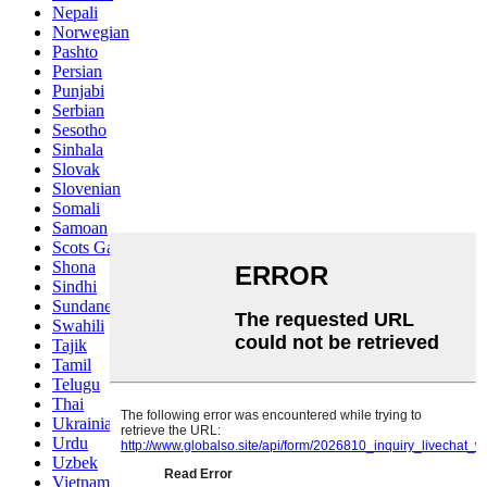
Nepali
Norwegian
Pashto
Persian
Punjabi
Serbian
Sesotho
Sinhala
Slovak
Slovenian
Somali
Samoan
Scots Gaelic
Shona
Sindhi
Sundanese
Swahili
Tajik
Tamil
Telugu
Thai
Ukrainian
Urdu
Uzbek
Vietnamese