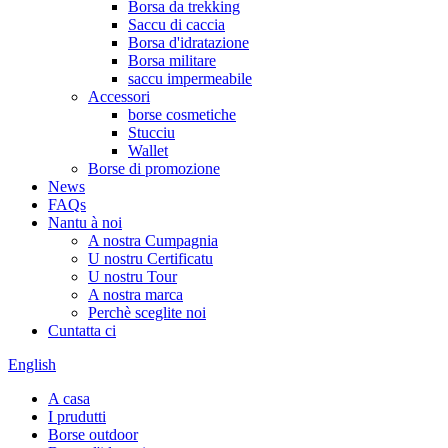
Borsa da trekking
Saccu di caccia
Borsa d'idratazione
Borsa militare
saccu impermeabile
Accessori
borse cosmetiche
Stucciu
Wallet
Borse di promozione
News
FAQs
Nantu à noi
A nostra Cumpagnia
U nostru Certificatu
U nostru Tour
A nostra marca
Perchè sceglite noi
Cuntatta ci
English
A casa
I prudutti
Borse outdoor