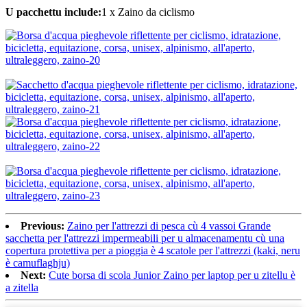
U pacchettu include:
1 x Zaino da ciclismo
Previous:
Zaino per l'attrezzi di pesca cù 4 vassoi Grande
sacchetta per l'attrezzi impermeabili per u almacenamentu cù una
copertura protettiva per a pioggia è 4 scatole per l'attrezzi (kaki, neru
è camuflaghju)
Next:
Cute borsa di scola Junior Zaino per laptop per u zitellu è
a zitella