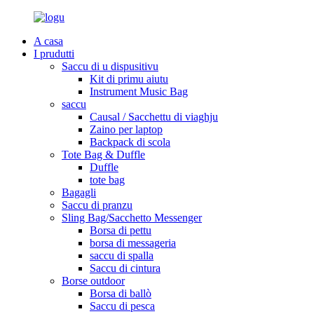
A casa
I prudutti
Saccu di u dispusitivu
Kit di primu aiutu
Instrument Music Bag
saccu
Causal / Sacchettu di viaghju
Zaino per laptop
Backpack di scola
Tote Bag & Duffle
Duffle
tote bag
Bagagli
Saccu di pranzu
Sling Bag/Sacchetto Messenger
Borsa di pettu
borsa di messageria
saccu di spalla
Saccu di cintura
Borse outdoor
Borsa di ballò
Saccu di pesca