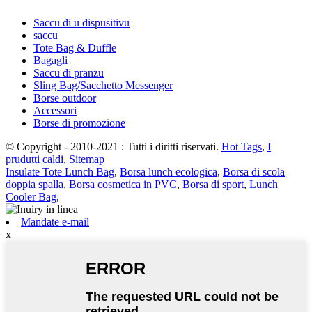
Saccu di u dispusitivu
saccu
Tote Bag & Duffle
Bagagli
Saccu di pranzu
Sling Bag/Sacchetto Messenger
Borse outdoor
Accessori
Borse di promozione
© Copyright - 2010-2021 : Tutti i diritti riservati.
Hot Tags
,
I
prudutti caldi
,
Sitemap
Insulate Tote Lunch Bag
,
Borsa lunch ecologica
,
Borsa di scola
doppia spalla
,
Borsa cosmetica in PVC
,
Borsa di sport
,
Lunch
Cooler Bag
,
Mandate e-mail
x