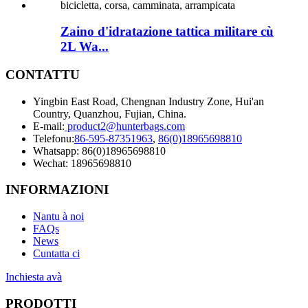
Zaino d'idratazione tattica militare cù
2L Wa...
CONTATTU
Yingbin East Road, Chengnan Industry Zone, Hui'an
Country, Quanzhou, Fujian, China.
E-mail:
product2@hunterbags.com
Telefonu:
86-595-87351963
,
86(0)18965698810
Whatsapp: 86(0)18965698810
Wechat: 18965698810
INFORMAZIONI
Nantu à noi
FAQs
News
Cuntatta ci
Inchiesta avà
PRODOTTI