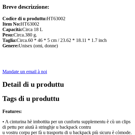
Breve descrizzione:
Codice di u produttu:
HT63002
Item No:
HT63002
Capacità:
Circa 18 L
Pesu:
Circa.380 g.
Taglia:
Circa.60 * 46 * 5 cm / 23.62 * 18.11 * 1.7 inch
Genere:
Unisex (omi, donne)
Mandate un email à noi
Detail di u produttu
Tags di u produttu
Features:
• A cinturina hè imbottita per un cunfortu supplementu è cù un clips
di pettu per aiutà à stringhje u backpack contru
u vostru corpu per fà u trasportu di u backpack più sicuru è còmode.