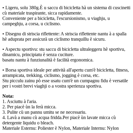
• Ligeru, solu 380g.È u saccu di bicicletta hà un sistema di cuscinetti
cù materiale traspirante, sicca rapidamente.
Conveniente per a bicicletta, l'escursionismo, u viaghju, u
campeghju, a corsa, u ciclismo.
• Disegnu di striscia riflettente: A striscia riflettente nantu à a spalla
hè aduprata per assicurà un ciclismo tranquillu è sicuru.
• Aspectu sportivu: stu saccu di bicicletta ultraleggeru hè sportivu,
dinamicu, principiatu è senza cuciture.
basatu nantu à funziunalità è facilità ergonomica.
• Borsa sportiva ideale per attività all'apertu cum'è bicicletta, fitness,
arrampicata, trekking, ciclismo, jogging è corsa, etc.
Stu picculu zainu pò esse usatu cum'è un cumpagnu fidu è versatile
per i vostri brevi viaghji o a vostra sperienza sportiva.
Nota:
1. Asciuttu à l'aria.
2. Per piacè ùn la ferà micca.
3. Pulite cù un pannu umitu se ne necessariu.
4. Lavà a manu cù acqua fridda.Per piacè ùn lavate micca cù
detergente liquidu o bleach.
Materiale Esternu: Poliester è Nylon, Materiale Internu: Nylon