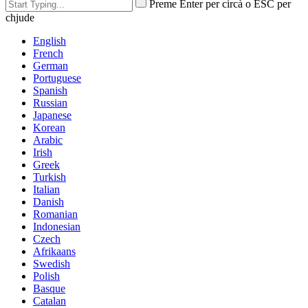
Preme Enter per circà o ESC per
chjude
English
French
German
Portuguese
Spanish
Russian
Japanese
Korean
Arabic
Irish
Greek
Turkish
Italian
Danish
Romanian
Indonesian
Czech
Afrikaans
Swedish
Polish
Basque
Catalan