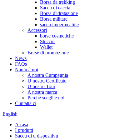
Borsa da trekking
Saccu di caccia
Borsa d'idratazione
Borsa militare
saccu impermeabile
Accessori
borse cosmetiche
Stucciu
Wallet
Borse di promozione
News
FAQs
Nantu à noi
A nostra Cumpagnia
U nostru Certificatu
U nostru Tour
A nostra marca
Perchè sceglite noi
Cuntatta ci
English
A casa
I prudutti
Saccu di u dispusitivu