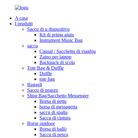
A casa
I prudutti
Saccu di u dispusitivu
Kit di primu aiutu
Instrument Music Bag
saccu
Causal / Sacchettu di viaghju
Zaino per laptop
Backpack di scola
Tote Bag & Duffle
Duffle
tote bag
Bagagli
Saccu di pranzu
Sling Bag/Sacchetto Messenger
Borsa di pettu
borsa di messageria
saccu di spalla
Saccu di cintura
Borse outdoor
Borsa di ballò
Saccu di pesca