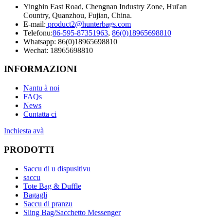
Yingbin East Road, Chengnan Industry Zone, Hui'an
Country, Quanzhou, Fujian, China.
E-mail:
product2@hunterbags.com
Telefonu:
86-595-87351963
,
86(0)18965698810
Whatsapp: 86(0)18965698810
Wechat: 18965698810
INFORMAZIONI
Nantu à noi
FAQs
News
Cuntatta ci
Inchiesta avà
PRODOTTI
Saccu di u dispusitivu
saccu
Tote Bag & Duffle
Bagagli
Saccu di pranzu
Sling Bag/Sacchetto Messenger