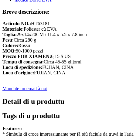
Breve descrizzione:
Articulu NO.:
HT63181
Materiale:
Poliester cù EVA
Taglia:
29x14x20CM / 11.4 x 5.5 x 7.8 inch
Pesu:
Circa 280 g
Culore:
Rossu
MOQ:
50-1000 pezzi
Prezzo FOB XIAMEN:
6,15 $ US
Tempu di consegna:
Circa 45-55 ghjorni
Locu di spedizione:
FUJIAN, CINA
Locu d'origine:
FUJIAN, CINA
Mandate un email à noi
Detail di u produttu
Tags di u produttu
Features:
* Simbulu di croce impressiunante per fà più faciule da truvà in l'aria