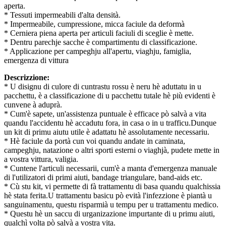
aperta.
* Tessuti impermeabili d'alta densità.
* Impermeabile, cumpressione, micca faciule da deformà
* Cerniera piena aperta per articuli faciuli di sceglie è mette.
* Dentru parechje sacche è compartimentu di classificazione.
* Applicazione per campeghju all'apertu, viaghju, famiglia,
emergenza di vittura
Descrizzione:
* U disignu di culore di cuntrastu rossu è neru hè aduttatu in u
pacchettu, è a classificazione di u pacchettu tutale hè più evidenti è
cunvene à aduprà.
* Cum'è sapete, un'assistenza puntuale è efficace pò salvà a vita
quandu l'accidentu hè accadutu fora, in casa o in u trafficu.Dunque
un kit di primu aiutu utile è adattatu hè assolutamente necessariu.
* Hè faciule da portà cun voi quandu andate in caminata,
campeghju, natazione o altri sporti esterni o viaghjà, pudete mette in
a vostra vittura, valigia.
* Cuntene l'articuli necessarii, cum'è a manta d'emergenza manuale
di l'utilizatori di primi aiuti, bandage triangulare, band-aids etc.
* Cù stu kit, vi permette di fà trattamentu di basa quandu qualchissia
hè stata ferita.U trattamentu basicu pò evità l'infezzione è piantà u
sanguinamentu, questu risparmià u tempu per u trattamentu medico.
* Questu hè un saccu di urganizazione impurtante di u primu aiuti,
qualchì volta pò salvà a vostra vita.