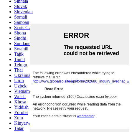
Sinhala
Slovak
Slovenian
Somali
Samoan
Scots Gaelic
Shona
Sindhi
Sundanese
Swahili
Tajik
Tamil
Telugu
Thai
Ukrainian
Urdu
Uzbek
Vietnamese
Welsh
Xhosa
Yiddish
Yoruba
Zulu
Kinyarwanda
Tatar